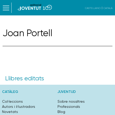
CASTELLANO
CATALÀ
Joan Portell
Llibres editats
CATÀLEG
JUVENTUD
Col·leccions
Sobre nosaltres
Autors i il·lustradors
Professionals
Novetats
Blog