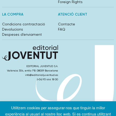
Foreign Rights
LA COMPRA
ATENCIÓ CLIENT
Condicions contractació
Contacte
Devolucions
FAQ
Despeses d’enviament
EDITORIAL JUVENTUD S.A.
València 304, entlo 1ºB. 08009 Barcelona
info@editorialjuventud.es
(+34) 93 444 18 00
Utilitzem cookies per assegurar-nos que tinguin la millor
Condicions
Política de
Política de
d’ús
Privacitat
cookies
experiència al usuari al nostre lloc web. Si es continua utilitzant