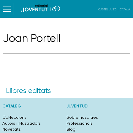
CASTELLANO
CATALÀ
Joan Portell
Llibres editats
CATÀLEG
JUVENTUD
Col·leccions
Sobre nosaltres
Autors i il·lustradors
Professionals
Novetats
Blog