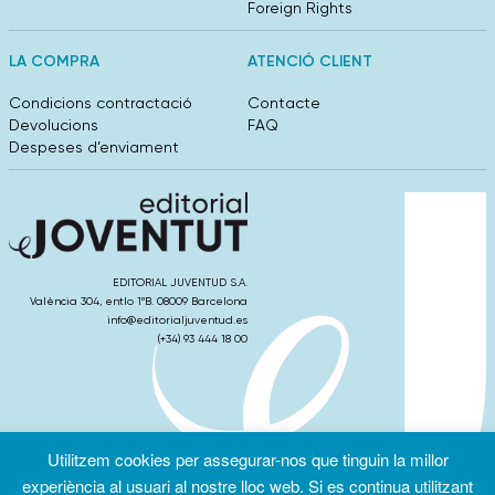
Foreign Rights
LA COMPRA
ATENCIÓ CLIENT
Condicions contractació
Contacte
Devolucions
FAQ
Despeses d’enviament
EDITORIAL JUVENTUD S.A.
València 304, entlo 1ºB. 08009 Barcelona
info@editorialjuventud.es
(+34) 93 444 18 00
Utilitzem cookies per assegurar-nos que tinguin la millor
Condicions
Política de
Política de
d’ús
Privacitat
cookies
experiència al usuari al nostre lloc web. Si es continua utilitzant