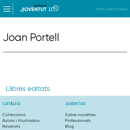
CASTELLANO
CATALÀ
Joan Portell
Llibres editats
CATÀLEG
JUVENTUD
Col·leccions
Sobre nosaltres
Autors i il·lustradors
Professionals
Novetats
Blog