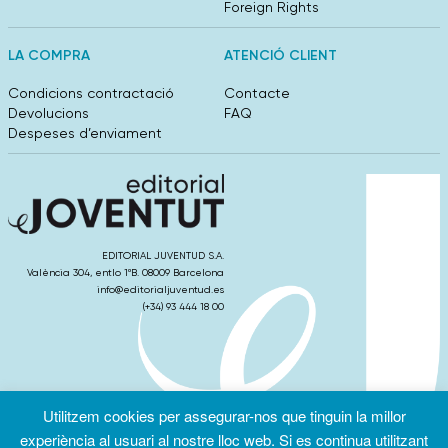
Foreign Rights
LA COMPRA
ATENCIÓ CLIENT
Condicions contractació
Contacte
Devolucions
FAQ
Despeses d’enviament
EDITORIAL JUVENTUD S.A.
València 304, entlo 1ºB. 08009 Barcelona
info@editorialjuventud.es
(+34) 93 444 18 00
Utilitzem cookies per assegurar-nos que tinguin la millor
Condicions
Política de
Política de
d’ús
Privacitat
cookies
experiència al usuari al nostre lloc web. Si es continua utilitzant