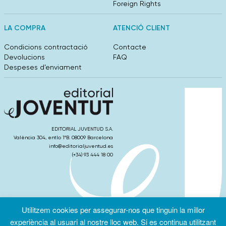
Foreign Rights
LA COMPRA
ATENCIÓ CLIENT
Condicions contractació
Contacte
Devolucions
FAQ
Despeses d’enviament
EDITORIAL JUVENTUD S.A.
València 304, entlo 1ºB. 08009 Barcelona
info@editorialjuventud.es
(+34) 93 444 18 00
Utilitzem cookies per assegurar-nos que tinguin la millor
Condicions
Política de
Política de
d’ús
Privacitat
cookies
experiència al usuari al nostre lloc web. Si es continua utilitzant