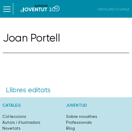
CASTELLANO
CATALÀ
Joan Portell
Llibres editats
CATÀLEG
JUVENTUD
Col·leccions
Sobre nosaltres
Autors i il·lustradors
Professionals
Novetats
Blog