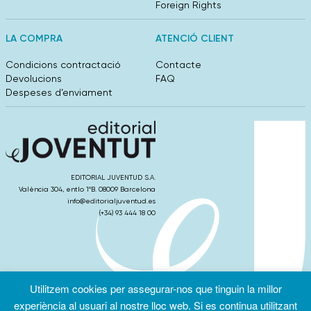
Foreign Rights
LA COMPRA
ATENCIÓ CLIENT
Condicions contractació
Contacte
Devolucions
FAQ
Despeses d’enviament
EDITORIAL JUVENTUD S.A.
València 304, entlo 1ºB. 08009 Barcelona
info@editorialjuventud.es
(+34) 93 444 18 00
Utilitzem cookies per assegurar-nos que tinguin la millor
Condicions
Política de
Política de
d’ús
Privacitat
cookies
experiència al usuari al nostre lloc web. Si es continua utilitzant