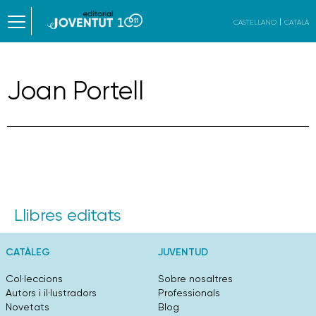
CASTELLANO
CATALÀ
Joan Portell
Llibres editats
CATÀLEG
JUVENTUD
Col·leccions
Sobre nosaltres
Autors i il·lustradors
Professionals
Novetats
Blog