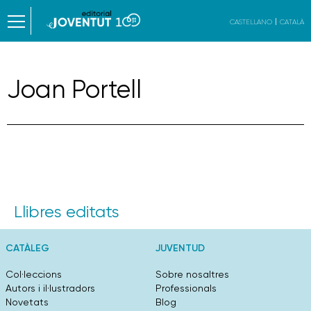
CASTELLANO
CATALÀ
Joan Portell
Llibres editats
CATÀLEG
JUVENTUD
Col·leccions
Sobre nosaltres
Autors i il·lustradors
Professionals
Novetats
Blog