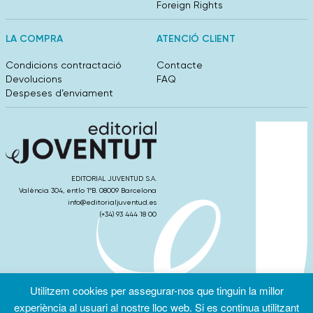
Foreign Rights
LA COMPRA
ATENCIÓ CLIENT
Condicions contractació
Contacte
Devolucions
FAQ
Despeses d’enviament
EDITORIAL JUVENTUD S.A.
València 304, entlo 1ºB. 08009 Barcelona
info@editorialjuventud.es
(+34) 93 444 18 00
Utilitzem cookies per assegurar-nos que tinguin la millor
Condicions
Política de
Política de
d’ús
Privacitat
cookies
experiència al usuari al nostre lloc web. Si es continua utilitzant