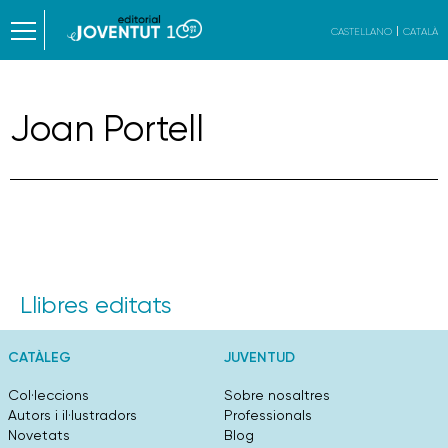
CASTELLANO
CATALÀ
Joan Portell
Llibres editats
CATÀLEG
JUVENTUD
Col·leccions
Sobre nosaltres
Autors i il·lustradors
Professionals
Novetats
Blog