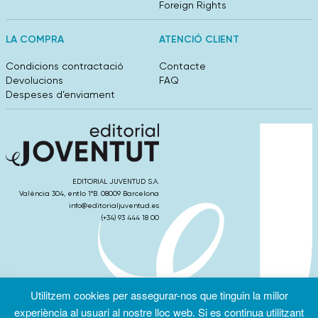
Foreign Rights
LA COMPRA
ATENCIÓ CLIENT
Condicions contractació
Contacte
Devolucions
FAQ
Despeses d’enviament
EDITORIAL JUVENTUD S.A.
València 304, entlo 1ºB. 08009 Barcelona
info@editorialjuventud.es
(+34) 93 444 18 00
Utilitzem cookies per assegurar-nos que tinguin la millor
Condicions
Política de
Política de
d’ús
Privacitat
cookies
experiència al usuari al nostre lloc web. Si es continua utilitzant