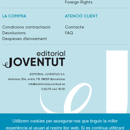
Foreign Rights
LA COMPRA
ATENCIÓ CLIENT
Condicions contractació
Contacte
Devolucions
FAQ
Despeses d’enviament
EDITORIAL JUVENTUD S.A.
València 304, entlo 1ºB. 08009 Barcelona
info@editorialjuventud.es
(+34) 93 444 18 00
Utilitzem cookies per assegurar-nos que tinguin la millor
Condicions
Política de
Política de
d’ús
Privacitat
cookies
experiència al usuari al nostre lloc web. Si es continua utilitzant