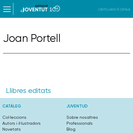
CASTELLANO
CATALÀ
Joan Portell
Llibres editats
CATÀLEG
JUVENTUD
Col·leccions
Sobre nosaltres
Autors i il·lustradors
Professionals
Novetats
Blog