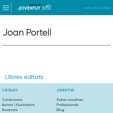
CASTELLANO
CATALÀ
Joan Portell
Llibres editats
CATÀLEG
JUVENTUD
Col·leccions
Sobre nosaltres
Autors i il·lustradors
Professionals
Novetats
Blog