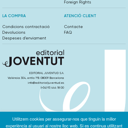
Foreign Rights
LA COMPRA
ATENCIÓ CLIENT
Condicions contractació
Contacte
Devolucions
FAQ
Despeses d’enviament
EDITORIAL JUVENTUD S.A.
València 304, entlo 1ºB. 08009 Barcelona
info@editorialjuventud.es
(+34) 93 444 18 00
Utilitzem cookies per assegurar-nos que tinguin la millor
Condicions
Política de
Política de
d’ús
Privacitat
cookies
experiència al usuari al nostre lloc web. Si es continua utilitzant