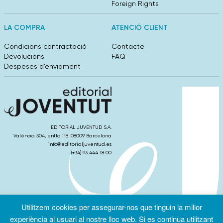
Foreign Rights
LA COMPRA
ATENCIÓ CLIENT
Condicions contractació
Contacte
Devolucions
FAQ
Despeses d’enviament
EDITORIAL JUVENTUD S.A.
València 304, entlo 1ºB. 08009 Barcelona
info@editorialjuventud.es
(+34) 93 444 18 00
Utilitzem cookies per assegurar-nos que tinguin la millor
Condicions
Política de
Política de
d’ús
Privacitat
cookies
experiència al usuari al nostre lloc web. Si es continua utilitzant