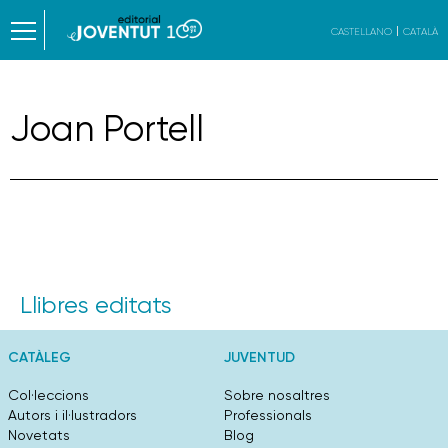
CASTELLANO
CATALÀ
Joan Portell
Llibres editats
CATÀLEG
JUVENTUD
Col·leccions
Sobre nosaltres
Autors i il·lustradors
Professionals
Novetats
Blog