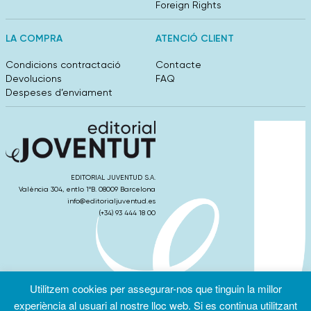
Foreign Rights
LA COMPRA
ATENCIÓ CLIENT
Condicions contractació
Contacte
Devolucions
FAQ
Despeses d’enviament
EDITORIAL JUVENTUD S.A.
València 304, entlo 1ºB. 08009 Barcelona
info@editorialjuventud.es
(+34) 93 444 18 00
Utilitzem cookies per assegurar-nos que tinguin la millor
Condicions
Política de
Política de
d’ús
Privacitat
cookies
experiència al usuari al nostre lloc web. Si es continua utilitzant