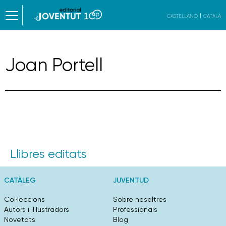
CASTELLANO
CATALÀ
Joan Portell
Llibres editats
CATÀLEG
JUVENTUD
Col·leccions
Sobre nosaltres
Autors i il·lustradors
Professionals
Novetats
Blog