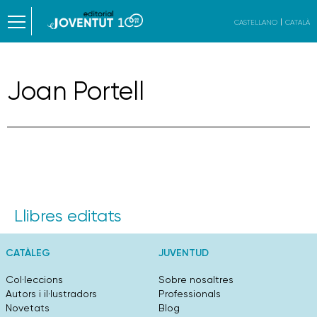
CASTELLANO
CATALÀ
Joan Portell
Llibres editats
CATÀLEG
JUVENTUD
Col·leccions
Sobre nosaltres
Autors i il·lustradors
Professionals
Novetats
Blog