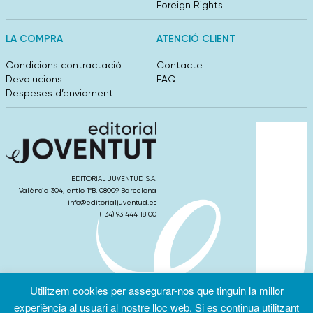
Foreign Rights
LA COMPRA
ATENCIÓ CLIENT
Condicions contractació
Contacte
Devolucions
FAQ
Despeses d’enviament
EDITORIAL JUVENTUD S.A.
València 304, entlo 1ºB. 08009 Barcelona
info@editorialjuventud.es
(+34) 93 444 18 00
Utilitzem cookies per assegurar-nos que tinguin la millor
Condicions
Política de
Política de
d’ús
Privacitat
cookies
experiència al usuari al nostre lloc web. Si es continua utilitzant