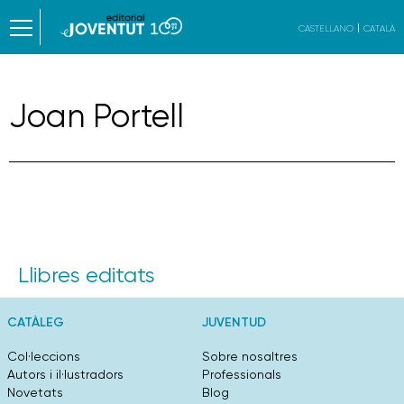
CASTELLANO
CATALÀ
Joan Portell
Llibres editats
CATÀLEG
JUVENTUD
Col·leccions
Sobre nosaltres
Autors i il·lustradors
Professionals
Novetats
Blog