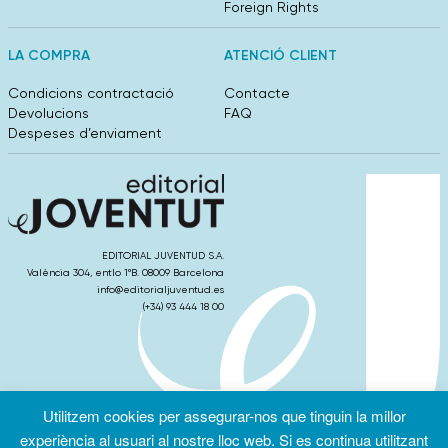
Foreign Rights
LA COMPRA
ATENCIÓ CLIENT
Condicions contractació
Contacte
Devolucions
FAQ
Despeses d’enviament
EDITORIAL JUVENTUD S.A.
València 304, entlo 1ºB. 08009 Barcelona
info@editorialjuventud.es
(+34) 93 444 18 00
Utilitzem cookies per assegurar-nos que tinguin la millor
Condicions
Política de
Política de
d’ús
Privacitat
cookies
experiència al usuari al nostre lloc web. Si es continua utilitzant