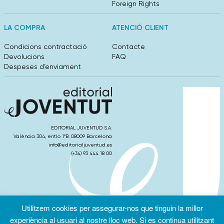
Foreign Rights
LA COMPRA
ATENCIÓ CLIENT
Condicions contractació
Contacte
Devolucions
FAQ
Despeses d’enviament
EDITORIAL JUVENTUD S.A.
València 304, entlo 1ºB. 08009 Barcelona
info@editorialjuventud.es
(+34) 93 444 18 00
Utilitzem cookies per assegurar-nos que tinguin la millor
Condicions
Política de
Política de
d’ús
Privacitat
cookies
experiència al usuari al nostre lloc web. Si es continua utilitzant