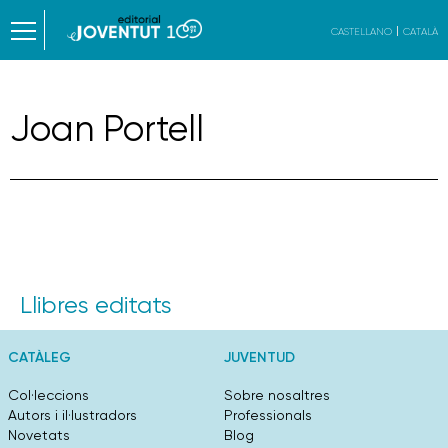
CASTELLANO
CATALÀ
Joan Portell
Llibres editats
CATÀLEG
JUVENTUD
Col·leccions
Sobre nosaltres
Autors i il·lustradors
Professionals
Novetats
Blog