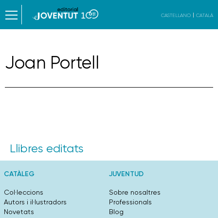
CASTELLANO
CATALÀ
Joan Portell
Llibres editats
CATÀLEG
JUVENTUD
Col·leccions
Sobre nosaltres
Autors i il·lustradors
Professionals
Novetats
Blog