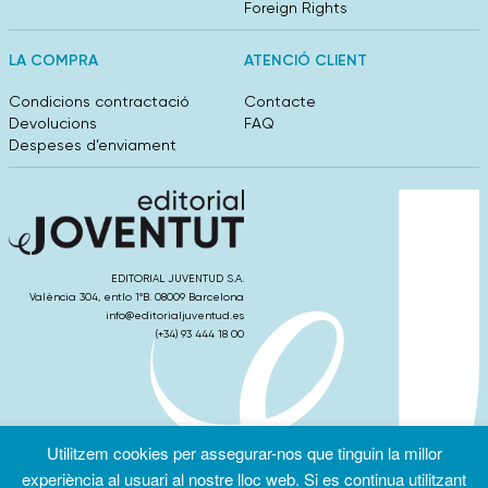
Foreign Rights
LA COMPRA
ATENCIÓ CLIENT
Condicions contractació
Contacte
Devolucions
FAQ
Despeses d’enviament
EDITORIAL JUVENTUD S.A.
València 304, entlo 1ºB. 08009 Barcelona
info@editorialjuventud.es
(+34) 93 444 18 00
Utilitzem cookies per assegurar-nos que tinguin la millor
Condicions
Política de
Política de
d’ús
Privacitat
cookies
experiència al usuari al nostre lloc web. Si es continua utilitzant