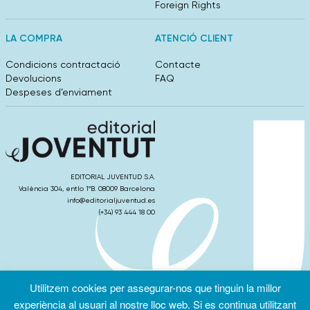
Foreign Rights
LA COMPRA
ATENCIÓ CLIENT
Condicions contractació
Contacte
Devolucions
FAQ
Despeses d’enviament
EDITORIAL JUVENTUD S.A.
València 304, entlo 1ºB. 08009 Barcelona
info@editorialjuventud.es
(+34) 93 444 18 00
Utilitzem cookies per assegurar-nos que tinguin la millor
Condicions
Política de
Política de
d’ús
Privacitat
cookies
experiència al usuari al nostre lloc web. Si es continua utilitzant