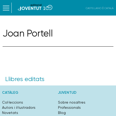
CASTELLANO
CATALÀ
Joan Portell
Llibres editats
CATÀLEG
JUVENTUD
Col·leccions
Sobre nosaltres
Autors i il·lustradors
Professionals
Novetats
Blog