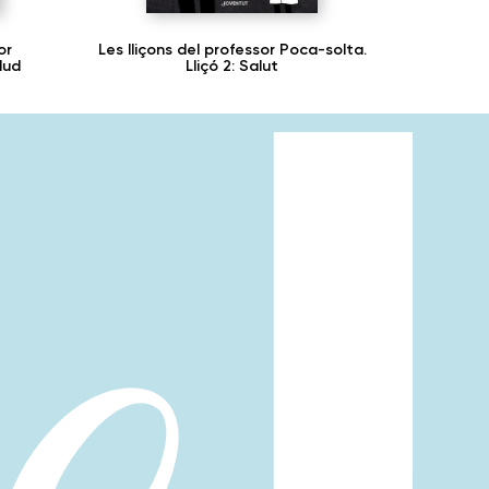
or
Les lliçons del professor Poca-solta.
lud
Lliçó 2: Salut