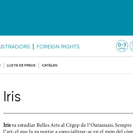
·LUSTRADORS
FOREIGN RIGHTS
E
LLISTA DE PREUS
CATÀLEG
Iris
Iris
va estudiar Belles Arts al Cégep de l’Outaouais. Sempre e
l’art, el que la va portar a especialitzar-se en el món del cò