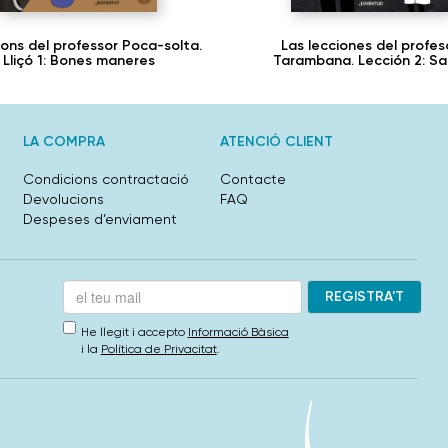
içons del professor Poca-solta.
Las lecciones del profes
Lliçó 1: Bones maneres
Tarambana. Lección 2: Sa
LA COMPRA
ATENCIÓ CLIENT
Condicions contractació
Contacte
Devolucions
FAQ
Despeses d’enviament
He llegit i accepto
Informació Bàsica
i la
Política de Privacitat
.