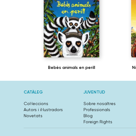
Bebès animals en perill
N
CATÀLEG
JUVENTUD
Col·leccions
Sobre nosaltres
Autors i il·lustradors
Professionals
Novetats
Blog
Foreign Rights