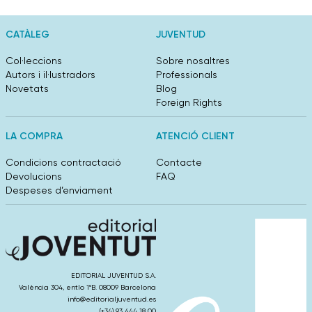
CATÀLEG
JUVENTUD
Col·leccions
Sobre nosaltres
Autors i il·lustradors
Professionals
Novetats
Blog
Foreign Rights
LA COMPRA
ATENCIÓ CLIENT
Condicions contractació
Contacte
Devolucions
FAQ
Despeses d’enviament
EDITORIAL JUVENTUD S.A.
València 304, entlo 1ºB. 08009 Barcelona
info@editorialjuventud.es
(+34) 93 444 18 00