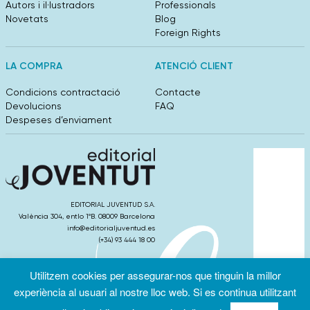
Autors i il·lustradors
Professionals
Novetats
Blog
Foreign Rights
LA COMPRA
ATENCIÓ CLIENT
Condicions contractació
Contacte
Devolucions
FAQ
Despeses d’enviament
EDITORIAL JUVENTUD S.A.
València 304, entlo 1ºB. 08009 Barcelona
info@editorialjuventud.es
(+34) 93 444 18 00
Utilitzem cookies per assegurar-nos que tinguin la millor
experiència al usuari al nostre lloc web. Si es continua utilitzant