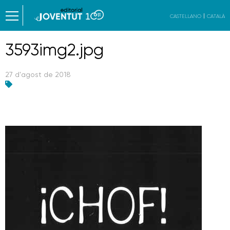
CASTELLANO
CATALÀ
3593img2.jpg
27 d'agost de 2018