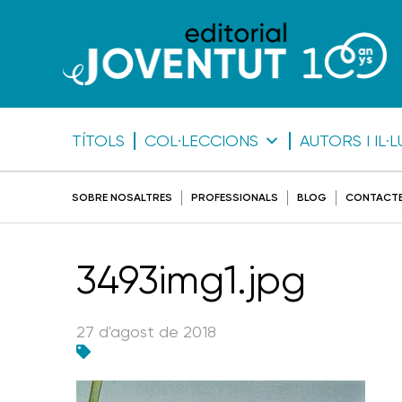
TÍTOLS
COL·LECCIONS
AUTORS I IL
SOBRE NOSALTRES
PROFESSIONALS
BLOG
CONTACT
3493img1.jpg
27 d'agost de 2018