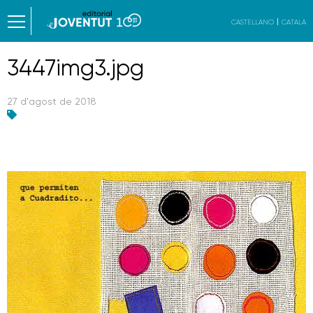
CASTELLANO
CATALÀ
3447img3.jpg
27 d'agost de 2018