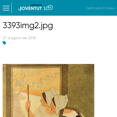
CASTELLANO
CATALÀ
3393img2.jpg
27 d'agost de 2018