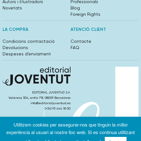
Autors i il·lustradors
Professionals
Novetats
Blog
Foreign Rights
LA COMPRA
ATENCIÓ CLIENT
Condicions contractació
Contacte
Devolucions
FAQ
Despeses d’enviament
EDITORIAL JUVENTUD S.A.
València 304, entlo 1ºB. 08009 Barcelona
info@editorialjuventud.es
(+34) 93 444 18 00
Utilitzem cookies per assegurar-nos que tinguin la millor
experiència al usuari al nostre lloc web. Si es continua utilitzant