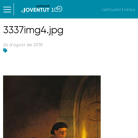
CASTELLANO
CATALÀ
3337img4.jpg
24 d'agost de 2018