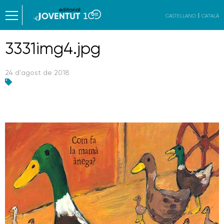
CASTELLANO
CATALÀ
3331img4.jpg
24 d'agost de 2018