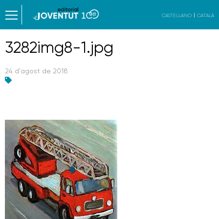
CASTELLANO
CATALÀ
3282img8-1.jpg
24 d'agost de 2018