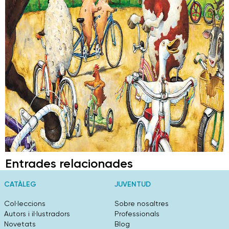
Entrades relacionades
CATÀLEG
JUVENTUD
Col·leccions
Sobre nosaltres
Autors i il·lustradors
Professionals
Novetats
Blog