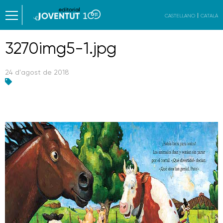
CASTELLANO
CATALÀ
3270img5-1.jpg
24 d'agost de 2018