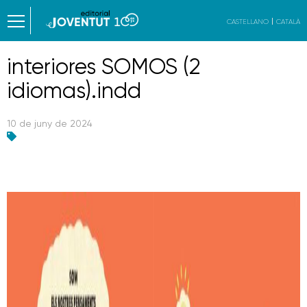
CASTELLANO
CATALÀ
interiores SOMOS (2
idiomas).indd
10 de juny de 2024