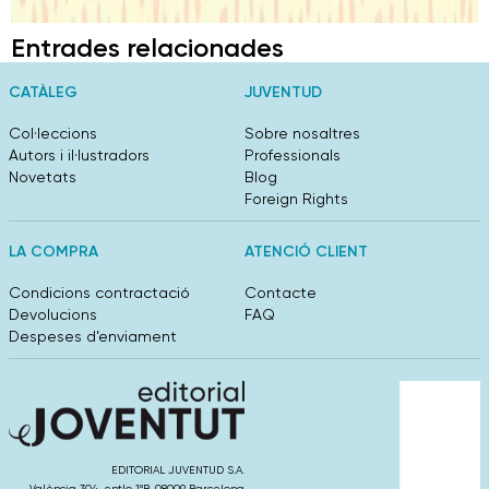
Entrades relacionades
CATÀLEG
JUVENTUD
Col·leccions
Sobre nosaltres
Autors i il·lustradors
Professionals
Novetats
Blog
Foreign Rights
LA COMPRA
ATENCIÓ CLIENT
Condicions contractació
Contacte
Devolucions
FAQ
Despeses d’enviament
EDITORIAL JUVENTUD S.A.
València 304, entlo 1ºB. 08009 Barcelona