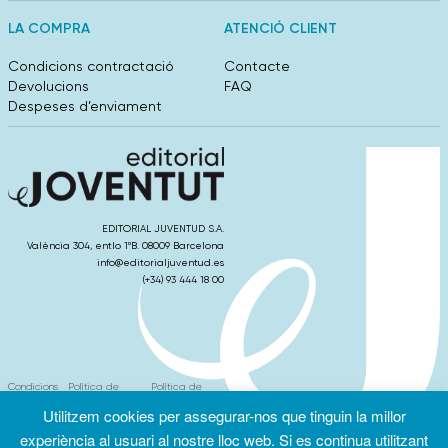
LA COMPRA
ATENCIÓ CLIENT
Condicions contractació
Contacte
Devolucions
FAQ
Despeses d’enviament
EDITORIAL JUVENTUD S.A.
València 304, entlo 1ºB. 08009 Barcelona
info@editorialjuventud.es
(+34) 93 444 18 00
Condicions
Política de
Política de
d’ús
Privacitat
cookies
Utilitzem cookies per assegurar-nos que tinguin la millor
experiència al usuari al nostre lloc web. Si es continua utilitzant