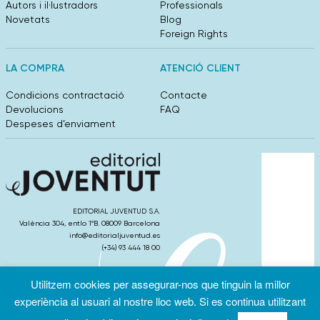
Autors i il·lustradors
Professionals
Novetats
Blog
Foreign Rights
LA COMPRA
ATENCIÓ CLIENT
Condicions contractació
Contacte
Devolucions
FAQ
Despeses d’enviament
EDITORIAL JUVENTUD S.A.
València 304, entlo 1ºB. 08009 Barcelona
info@editorialjuventud.es
(+34) 93 444 18 00
Utilitzem cookies per assegurar-nos que tinguin la millor
experiència al usuari al nostre lloc web. Si es continua utilitzant