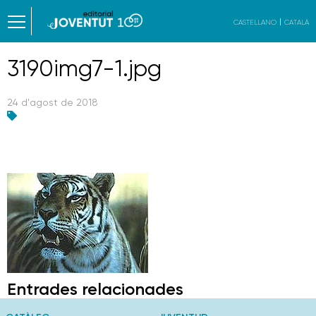
CASTELLANO
CATALÀ
3190img7-1.jpg
24 d'agost de 2018
Entrades relacionades