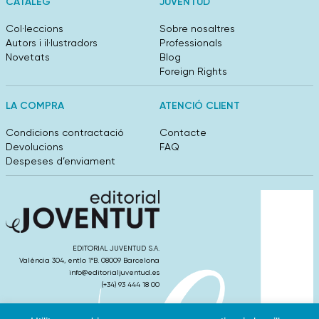
CATÀLEG
JUVENTUD
Col·leccions
Sobre nosaltres
Autors i il·lustradors
Professionals
Novetats
Blog
Foreign Rights
LA COMPRA
ATENCIÓ CLIENT
Condicions contractació
Contacte
Devolucions
FAQ
Despeses d’enviament
EDITORIAL JUVENTUD S.A.
València 304, entlo 1ºB. 08009 Barcelona
info@editorialjuventud.es
(+34) 93 444 18 00