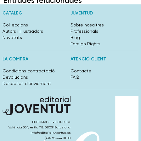
Entrades relacionades
CATÀLEG
JUVENTUD
Col·leccions
Sobre nosaltres
Autors i il·lustradors
Professionals
Novetats
Blog
Foreign Rights
LA COMPRA
ATENCIÓ CLIENT
Condicions contractació
Contacte
Devolucions
FAQ
Despeses d’enviament
EDITORIAL JUVENTUD S.A.
València 304, entlo 1ºB. 08009 Barcelona
info@editorialjuventud.es
(+34) 93 444 18 00