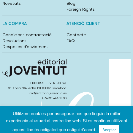
Novetats
Blog
Foreign Rights
LA COMPRA
ATENCIÓ CLIENT
Condicions contractació
Contacte
Devolucions
FAQ
Despeses d’enviament
EDITORIAL JUVENTUD S.A.
València 304, entlo 1ºB. 08009 Barcelona
info@editorialjuventud.es
(+34) 93 444 18 00
Utilitzem cookies per assegurar-nos que tinguin la millor
experiència al usuari al nostre lloc web. Si es continua utilitzant
aquest lloc és obligatori que estigui d'acord.
Aceptar
Condicions
Política de
Política de