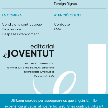
Foreign Rights
LA COMPRA
ATENCIÓ CLIENT
Condicions contractació
Contacte
Devolucions
FAQ
Despeses d’enviament
EDITORIAL JUVENTUD S.A.
València 304, entlo 1ºB. 08009 Barcelona
info@editorialjuventud.es
(+34) 93 444 18 00
Utilitzem cookies per assegurar-nos que tinguin la millor
Condicions
Política de
Política de
experiència al usuari al nostre lloc web. Si es continua utilitzant
d’ús
Privacitat
cookies