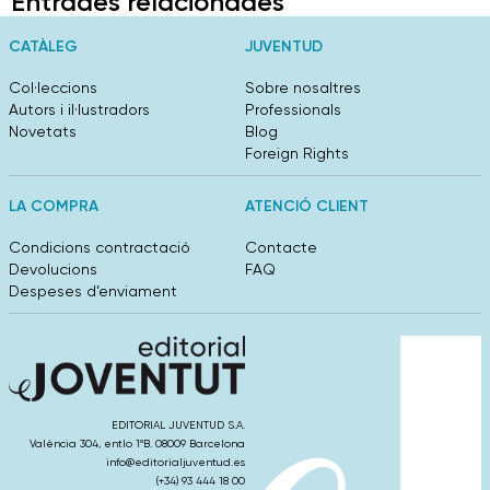
Entrades relacionades
CATÀLEG
JUVENTUD
Col·leccions
Sobre nosaltres
Autors i il·lustradors
Professionals
Novetats
Blog
Foreign Rights
LA COMPRA
ATENCIÓ CLIENT
Condicions contractació
Contacte
Devolucions
FAQ
Despeses d’enviament
EDITORIAL JUVENTUD S.A.
València 304, entlo 1ºB. 08009 Barcelona
info@editorialjuventud.es
(+34) 93 444 18 00