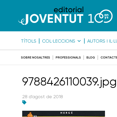
TÍTOLS
COL·LECCIONS
AUTORS I IL
SOBRE NOSALTRES
PROFESSIONALS
BLOG
CONTACT
9788426110039.jpg
28 d'agost de 2018