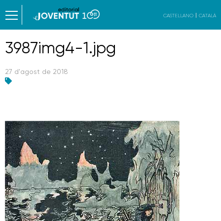
CASTELLANO
CATALÀ
3987img4-1.jpg
27 d'agost de 2018