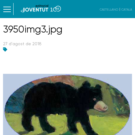
CASTELLANO
CATALÀ
3950img3.jpg
27 d'agost de 2018