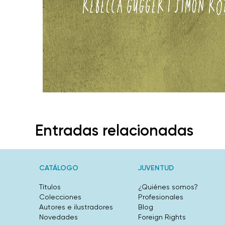
Entradas relacionadas
CATÁLOGO
JUVENTUD
Títulos
¿Quiénes somos?
Colecciones
Profesionales
Autores e ilustradores
Blog
Novedades
Foreign Rights