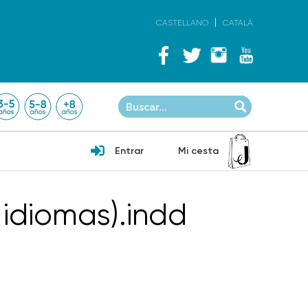
CASTELLANO
CATALÀ
Entrar
Mi cesta
idiomas).indd