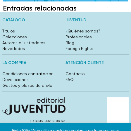
Entradas relacionadas
CATÁLOGO
JUVENTUD
Títulos
¿Quiénes somos?
Colecciones
Profesionales
Autores e ilustradores
Blog
Novedades
Foreign Rights
LA COMPRA
ATENCIÓN CLIENTE
Condiciones contratación
Contacto
Devoluciones
FAQ
Gastos y plazos de envío
EDITORIAL JUVENTUD S.A.
València 304, entlo 1ºB. 08009 Barcelona
Este Sitio Web utiliza cookies propias y de terceros para
info@editorialjuventud.es