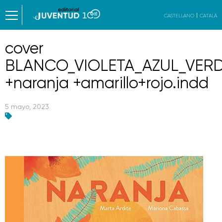
CASTELLANO
CATALÀ
cover
BLANCO_VIOLETA_AZUL_VERD
+naranja +amarillo+rojo.indd
5 mayo, 2023