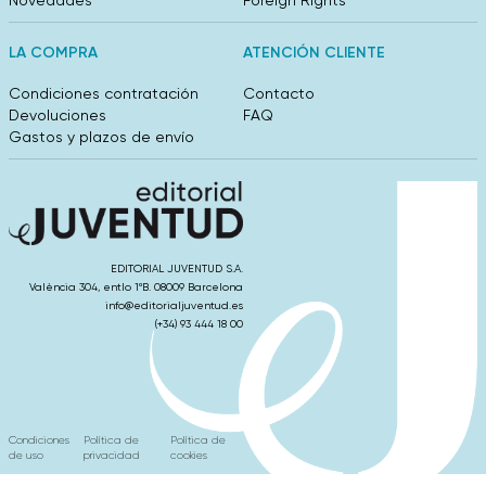
Novedades
Foreign Rights
LA COMPRA
ATENCIÓN CLIENTE
Condiciones contratación
Contacto
Devoluciones
FAQ
Gastos y plazos de envío
EDITORIAL JUVENTUD S.A.
València 304, entlo 1ºB. 08009 Barcelona
info@editorialjuventud.es
(+34) 93 444 18 00
Condiciones
Política de
Política de
de uso
privacidad
cookies