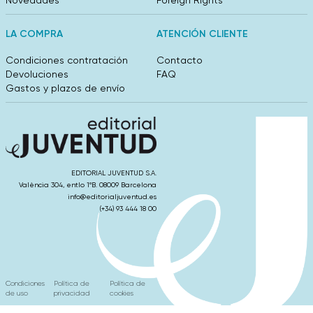
Novedades
Foreign Rights
LA COMPRA
ATENCIÓN CLIENTE
Condiciones contratación
Contacto
Devoluciones
FAQ
Gastos y plazos de envío
EDITORIAL JUVENTUD S.A.
València 304, entlo 1ºB. 08009 Barcelona
info@editorialjuventud.es
(+34) 93 444 18 00
Condiciones
Política de
Política de
de uso
privacidad
cookies