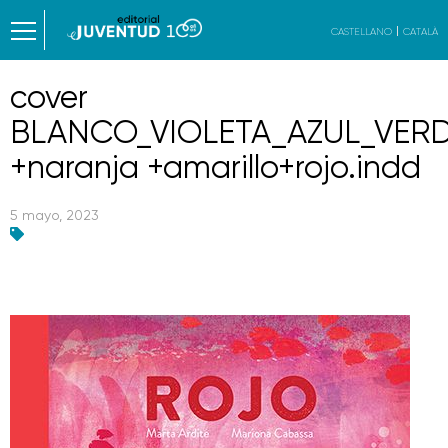
CASTELLANO
CATALÀ
cover
BLANCO_VIOLETA_AZUL_VERD
+naranja +amarillo+rojo.indd
5 mayo, 2023