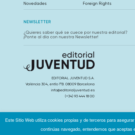
Novedades
Foreign Rights
NEWSLETTER
¿Quieres saber qué se cuece por nuestra editorial?
¡Ponte al día con nuestra Newsletter!
EDITORIAL JUVENTUD S.A.
València 304, entlo 1ºB. 08009 Barcelona
info@editorialjuventud.es
(+34) 93 444 18 00
Este Sitio Web utiliza cookies propias y de terceros para asegurar
continúas navegado, entendemos que aceptas el
Condiciones de uso
Políti