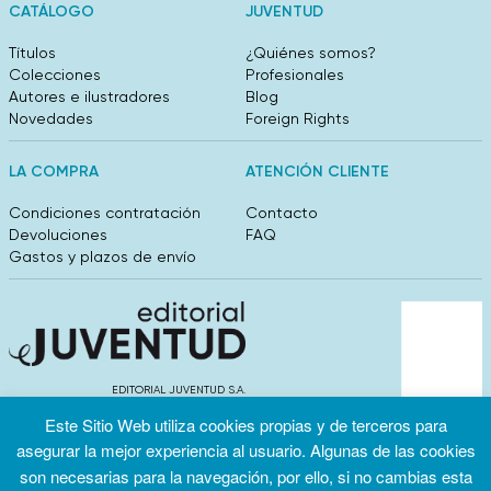
CATÁLOGO
JUVENTUD
Títulos
¿Quiénes somos?
Colecciones
Profesionales
Autores e ilustradores
Blog
Novedades
Foreign Rights
LA COMPRA
ATENCIÓN CLIENTE
Condiciones contratación
Contacto
Devoluciones
FAQ
Gastos y plazos de envío
EDITORIAL JUVENTUD S.A.
València 304, entlo 1ºB. 08009 Barcelona
Este Sitio Web utiliza cookies propias y de terceros para
info@editorialjuventud.es
asegurar la mejor experiencia al usuario. Algunas de las cookies
(+34) 93 444 18 00
son necesarias para la navegación, por ello, si no cambias esta