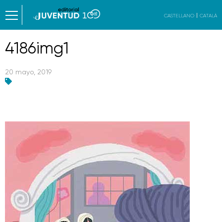
CASTELLANO
CATALÀ
4186img1
20 mayo, 2019