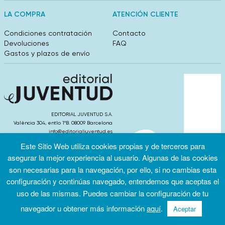
LA COMPRA
ATENCIÓN CLIENTE
Condiciones contratación
Contacto
Devoluciones
FAQ
Gastos y plazos de envío
EDITORIAL JUVENTUD S.A.
València 304, entlo 1ºB. 08009 Barcelona
info@editorialjuventud.es
(+34) 93 444 18 00
Este Sitio Web utiliza cookies propias y de terceros para
asegurar la mejor experiencia al usuario. Algunas de las cookies
son necesarias para la navegación, por ello, si no cambias esta
configuración y continúas navegado, entendemos que aceptas el
uso de las mismas. Puedes cambiar la configuración de tu
Condiciones
Política de
Política de
de uso
privacidad
cookies
navegador u obtener más información
aquí
.
Aceptar