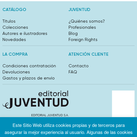
CATÁLOGO
JUVENTUD
Títulos
¿Quiénes somos?
Colecciones
Profesionales
Autores e ilustradores
Blog
Novedades
Foreign Rights
LA COMPRA
ATENCIÓN CLIENTE
Condiciones contratación
Contacto
Devoluciones
FAQ
Gastos y plazos de envío
EDITORIAL JUVENTUD S.A.
València 304, entlo 1ºB. 08009 Barcelona
Este Sitio Web utiliza cookies propias y de terceros para
info@editorialjuventud.es
asegurar la mejor experiencia al usuario. Algunas de las cookies
(+34) 93 444 18 00