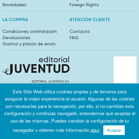
Novedades
Foreign Rights
LA COMPRA
ATENCIÓN CLIENTE
Condiciones contratación
Contacto
Devoluciones
FAQ
Gastos y plazos de envío
EDITORIAL JUVENTUD S.A.
València 304, entlo 1ºB. 08009 Barcelona
Este Sitio Web utiliza cookies propias y de terceros para
info@editorialjuventud.es
asegurar la mejor experiencia al usuario. Algunas de las cookies
(+34) 93 444 18 00
son necesarias para la navegación, por ello, si no cambias esta
configuración y continúas navegado, entendemos que aceptas el
uso de las mismas. Puedes cambiar la configuración de tu
navegador u obtener más información
aquí
.
Aceptar
Condiciones
Política de
Política de
de uso
privacidad
cookies