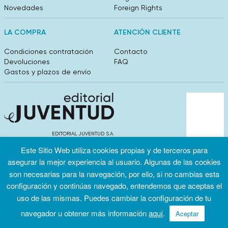
Novedades
Foreign Rights
LA COMPRA
ATENCIÓN CLIENTE
Condiciones contratación
Contacto
Devoluciones
FAQ
Gastos y plazos de envío
EDITORIAL JUVENTUD S.A.
València 304, entlo 1ºB. 08009 Barcelona
Este Sitio Web utiliza cookies propias y de terceros para
info@editorialjuventud.es
asegurar la mejor experiencia al usuario. Algunas de las cookies
(+34) 93 444 18 00
son necesarias para la navegación, por ello, si no cambias esta
configuración y continúas navegado, entendemos que aceptas el
uso de las mismas. Puedes cambiar la configuración de tu
navegador u obtener más información
aquí
.
Aceptar
Condiciones
Política de
Política de
de uso
privacidad
cookies